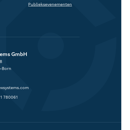
Publieksevenementen
stems GmbH
28
h-Born
exsystems.com
91 780061