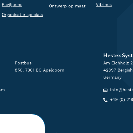
Paviljoens
Vitrines
Ontwerp op maat
Organisatie specials
Hestex Sy
Postbus:
Am Eichholz 
850, 7301 BC Apeldoorn
42897 Bergis
Germany
com
info@hest
+49 (0) 21